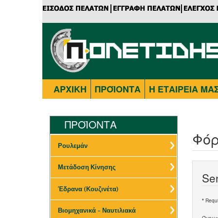
ΑΡΧΙΚΗ
ΠΡΟΪΟΝΤΑ
Η ΕΤΑΙΡΕΙΑ ΜΑ
ΠΡΟΪΟΝΤΑ
Φό
Ρουλεμάν
Μετάδοση Κίνησης
Se
Έδρανα (Κουζινέτα)
Requir
*
Βιομηχανικά – Ναυτιλιακά
Όνομ