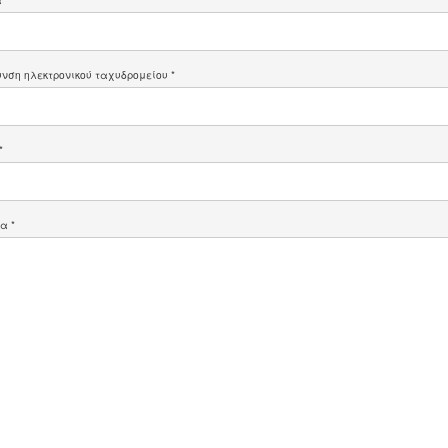
υνση ηλεκτρονικού ταχυδρομείου
*
*
μα
*