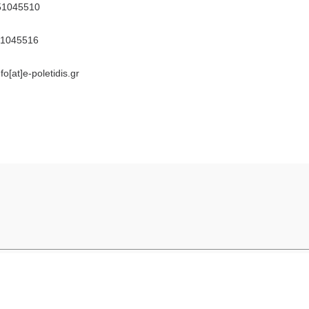
51045510
51045516
fo[at]e-poletidis.gr