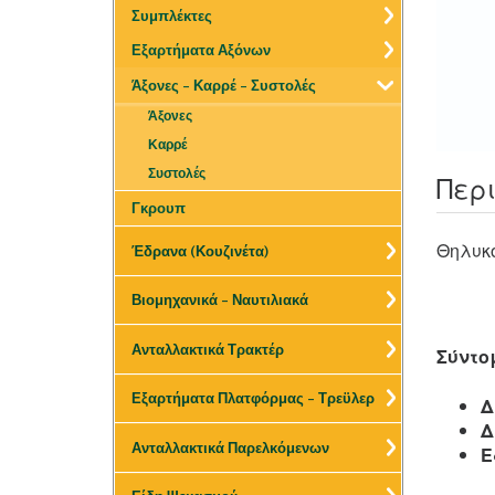
Συμπλέκτες
Εξαρτήματα Αξόνων
Άξονες – Καρρέ – Συστολές
Άξονες
Καρρέ
Συστολές
Περ
Γκρουπ
Θηλυκ
Έδρανα (Κουζινέτα)
Βιομηχανικά – Ναυτιλιακά
Ανταλλακτικά Τρακτέρ
Σύντο
Εξαρτήματα Πλατφόρμας – Τρεϋλερ
Δ
Δ
Ανταλλακτικά Παρελκόμενων