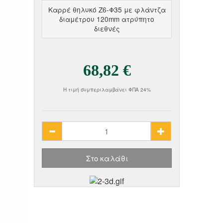
Καρρέ θηλυκό Ζ6-Φ35 με φλάντζα
διαμέτρου 120mm ατρύπητο
διεθνές
68,82 €
Τιμή πώλησης
Η τιμή συμπεριλαμβάνει ΦΠΑ 24%