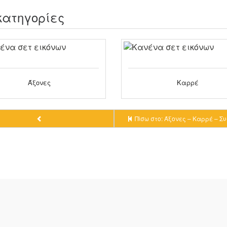
κατηγορίες
Άξονες
Καρρέ
Πίσω στο: Άξονες – Καρρέ – Σ