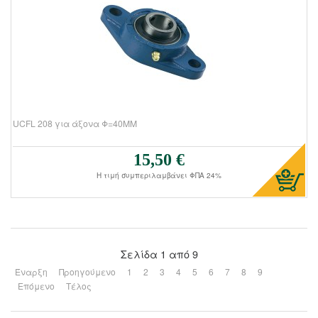
UCFL 208 για άξονα Φ=40ΜΜ
15,50 €
Τιμή πώλησης:
Η τιμή συμπεριλαμβάνει ΦΠΑ 24%
Σελίδα 1 από 9
Έναρξη
Προηγούμενο
1
2
3
4
5
6
7
8
9
Επόμενο
Τέλος