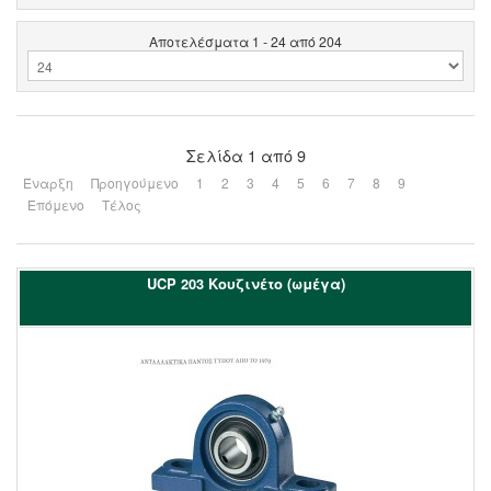
Αποτελέσματα 1 - 24 από 204
Σελίδα 1 από 9
Έναρξη
Προηγούμενο
1
2
3
4
5
6
7
8
9
Επόμενο
Τέλος
UCP 203 Kουζινέτο (ωμέγα)