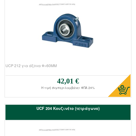
UCP 212 για άξονα Φ=60ΜΜ
42,01 €
Τιμή πώλησης:
Η τιμή συμπεριλαμβάνει ΦΠΑ 24%
UCF 204 Kουζινέτο (τετράγωνο)