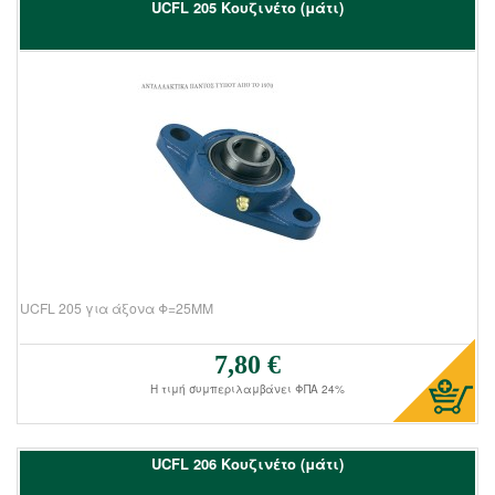
UCFL 205 Kουζινέτο (μάτι)
UCFL 205 για άξονα Φ=25ΜΜ
7,80 €
Τιμή πώλησης:
Η τιμή συμπεριλαμβάνει ΦΠΑ 24%
UCFL 206 Kουζινέτο (μάτι)