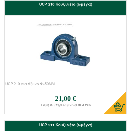
UCΡ 210 Kουζινέτο (ωμέγα)
UCP 210 για άξονα Φ=50ΜΜ
21,00 €
Τιμή πώλησης:
Η τιμή συμπεριλαμβάνει ΦΠΑ 24%
UCΡ 211 Kουζινέτο (ωμέγα)