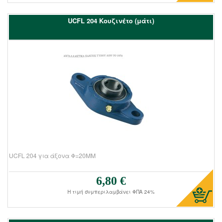
UCFL 204 Kουζινέτο (μάτι)
UCFL 204 για άξονα Φ=20ΜΜ
6,80 €
Τιμή πώλησης:
Η τιμή συμπεριλαμβάνει ΦΠΑ 24%