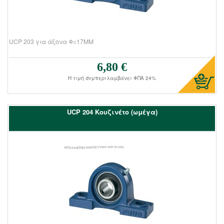
UCP 203 για άξονα Φ=17ΜΜ
6,80 €
Τιμή πώλησης:
Η τιμή συμπεριλαμβάνει ΦΠΑ 24%
UCΡ 204 Kουζινέτο (ωμέγα)