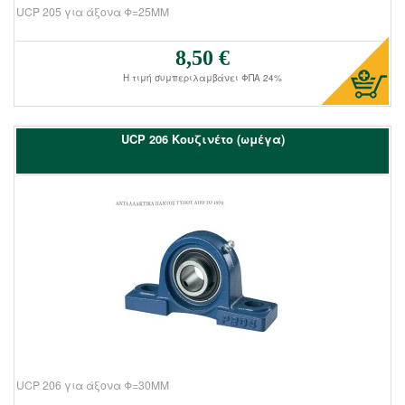
UCP 205 για άξονα Φ=25ΜΜ
8,50 €
Τιμή πώλησης:
Η τιμή συμπεριλαμβάνει ΦΠΑ 24%
UCΡ 206 Kουζινέτο (ωμέγα)
UCP 206 για άξονα Φ=30ΜΜ