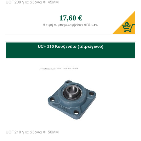
UCF 209 για άξονα Φ=45ΜΜ
17,60 €
Τιμή πώλησης:
Η τιμή συμπεριλαμβάνει ΦΠΑ 24%
UCF 210 Kουζινέτο (τετράγωνο)
UCF 210 για άξονα Φ=50ΜΜ