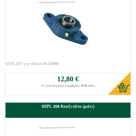
UCFL 207 για άξονα Φ=35ΜΜ
12,80 €
Τιμή πώλησης:
Η τιμή συμπεριλαμβάνει ΦΠΑ 24%
UCFL 208 Kουζινέτο (μάτι)