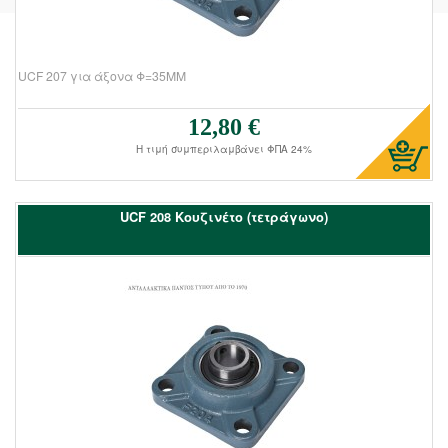
UCF 207 για άξονα Φ=35ΜΜ
12,80 €
Τιμή πώλησης:
Η τιμή συμπεριλαμβάνει ΦΠΑ 24%
UCF 208 Kουζινέτο (τετράγωνο)