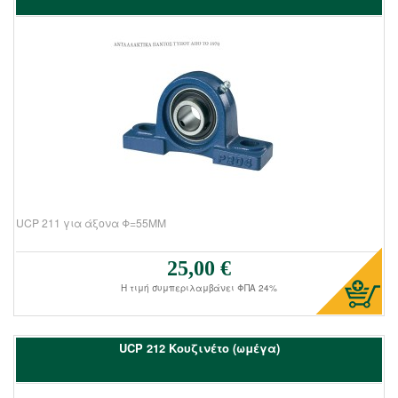
UCP 211 για άξονα Φ=55ΜΜ
25,00 €
Τιμή πώλησης:
Η τιμή συμπεριλαμβάνει ΦΠΑ 24%
UCΡ 212 Kουζινέτο (ωμέγα)