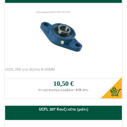
UCFL 206 για άξονα Φ=30ΜΜ
10,50 €
Τιμή πώλησης:
Η τιμή συμπεριλαμβάνει ΦΠΑ 24%
UCFL 207 Kουζινέτο (μάτι)