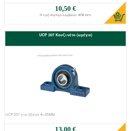
10,50 €
Τιμή πώλησης:
Η τιμή συμπεριλαμβάνει ΦΠΑ 24%
UCΡ 207 Kουζινέτο (ωμέγα)
UCP 207 για άξονα Φ=35ΜΜ
13,00 €
Τιμή πώλησης: