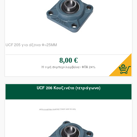
UCF 205 για άξονα Φ=25ΜΜ
8,00 €
Τιμή πώλησης:
Η τιμή συμπεριλαμβάνει ΦΠΑ 24%
UCF 206 Kουζινέτο (τετράγωνο)