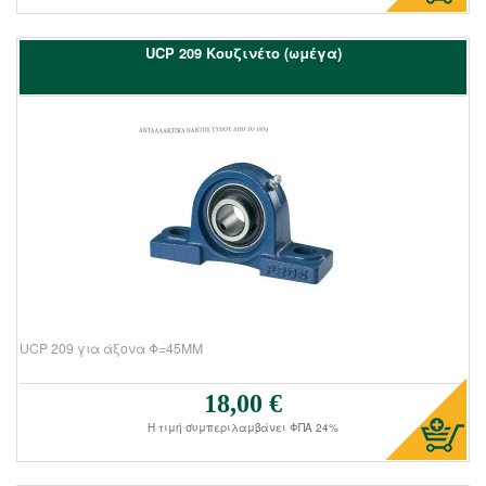
UCΡ 209 Kουζινέτο (ωμέγα)
UCP 209 για άξονα Φ=45ΜΜ
18,00 €
Τιμή πώλησης:
Η τιμή συμπεριλαμβάνει ΦΠΑ 24%