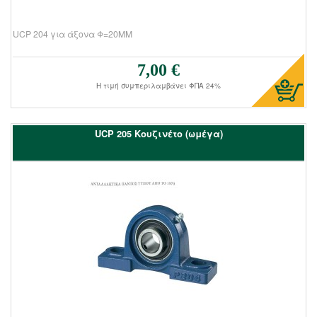
UCP 204 για άξονα Φ=20ΜΜ
7,00 €
Τιμή πώλησης:
Η τιμή συμπεριλαμβάνει ΦΠΑ 24%
UCΡ 205 Kουζινέτο (ωμέγα)