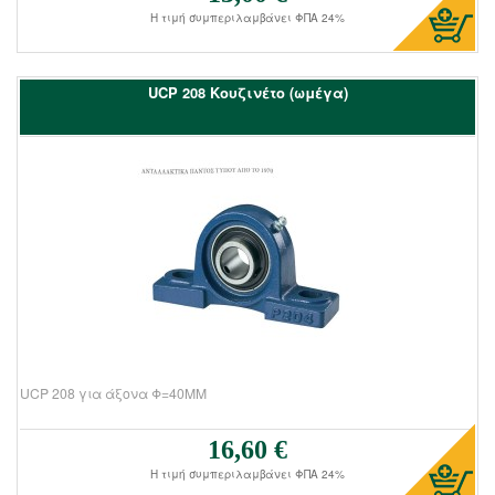
Η τιμή συμπεριλαμβάνει ΦΠΑ 24%
UCΡ 208 Kουζινέτο (ωμέγα)
UCP 208 για άξονα Φ=40ΜΜ
16,60 €
Τιμή πώλησης:
Η τιμή συμπεριλαμβάνει ΦΠΑ 24%