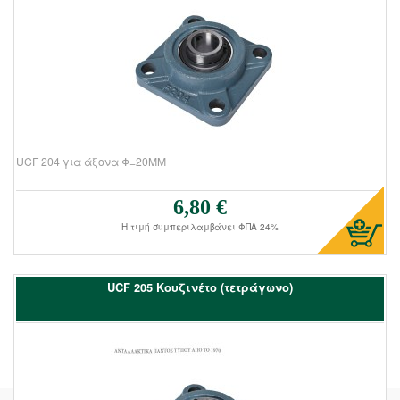
UCF 204 για άξονα Φ=20ΜΜ
6,80 €
Τιμή πώλησης:
Η τιμή συμπεριλαμβάνει ΦΠΑ 24%
UCF 205 Kουζινέτο (τετράγωνο)