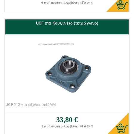
Η τιμή συμπεριλαμβάνει ΦΠΑ 24%
UCF 212 Kουζινέτο (τετράγωνο)
UCF 212 για άξονα Φ=60ΜΜ
33,80 €
Τιμή πώλησης:
Η τιμή συμπεριλαμβάνει ΦΠΑ 24%