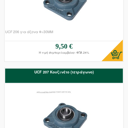
UCF 206 για άξονα Φ=30ΜΜ
9,50 €
Τιμή πώλησης:
Η τιμή συμπεριλαμβάνει ΦΠΑ 24%
UCF 207 Kουζινέτο (τετράγωνο)