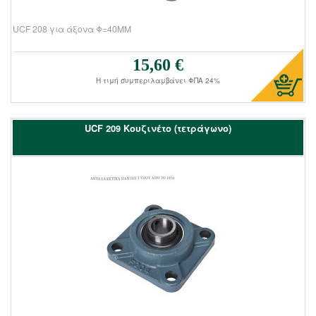
UCF 208 για άξονα Φ=40ΜΜ
15,60 €
Τιμή πώλησης:
Η τιμή συμπεριλαμβάνει ΦΠΑ 24%
UCF 209 Kουζινέτο (τετράγωνο)